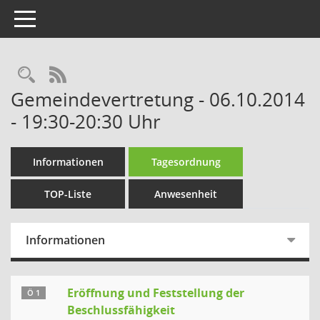
Toggle navigation
Rechercheauswahl
RSS-Feed
Gemeindevertretung - 06.10.2014
- 19:30-20:30 Uhr
Informationen
Tagesordnung
TOP-Liste
Anwesenheit
Informationen
Eröffnung und Feststellung der
Ö 1
Beschlussfähigkeit