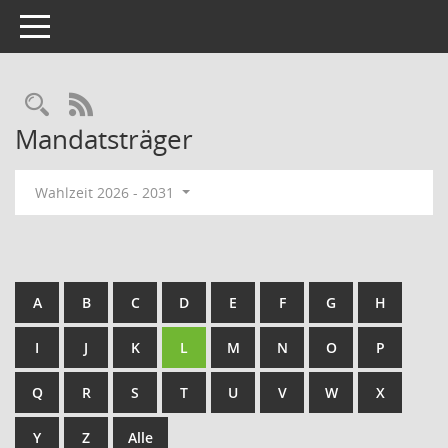
Toggle navigation
Rechercheauswahl
RSS-Feed
Mandatsträger
Wahlzeit 2026 - 2031
A
B
C
D
E
F
G
H
I
J
K
L
M
N
O
P
Q
R
S
T
U
V
W
X
Y
Z
Alle