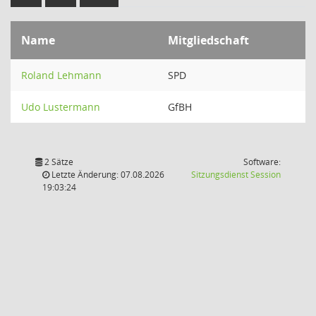
Name
Mitgliedschaft
Roland Lehmann
SPD
Udo Lustermann
GfBH
2 Sätze
Software:
(Wird in
Letzte Änderung: 07.08.2026
Sitzungsdienst
Session
19:03:24