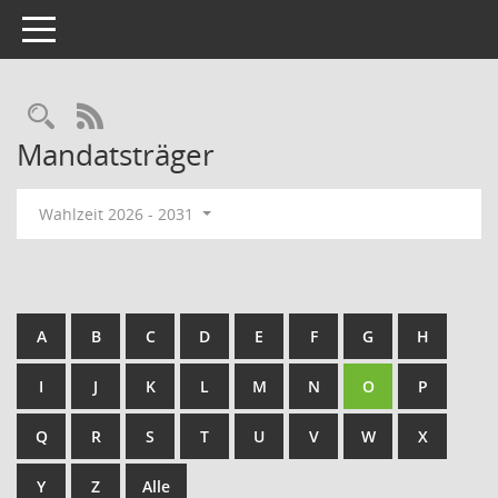
Toggle navigation
Rechercheauswahl
RSS-Feed
Mandatsträger
Wahlzeit 2026 - 2031
A
B
C
D
E
F
G
H
I
J
K
L
M
N
O
P
Q
R
S
T
U
V
W
X
Y
Z
Alle