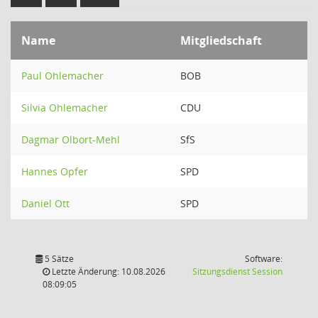
Name
Mitgliedschaft
Paul Ohlemacher
BOB
Silvia Ohlemacher
CDU
Dagmar Olbort-Mehl
SfS
Hannes Opfer
SPD
Daniel Ott
SPD
5 Sätze
Software:
(Wird in
Letzte Änderung: 10.08.2026
Sitzungsdienst
Session
08:09:05