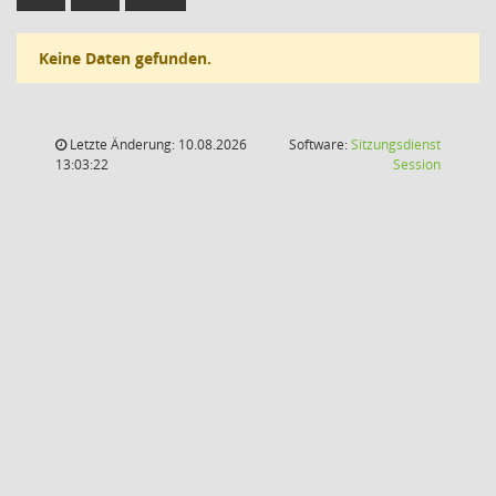
Keine Daten gefunden.
Letzte Änderung: 10.08.2026
Software:
Sitzungsdienst
(Wird in
13:03:22
Session