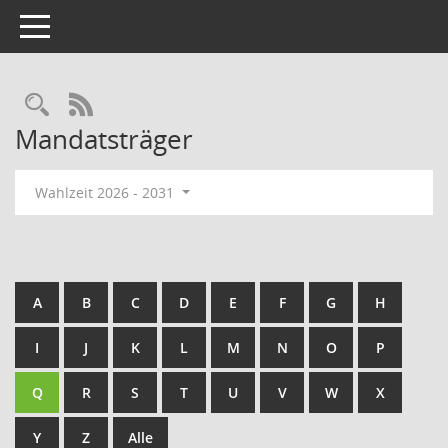
Toggle navigation
Rechercheauswahl
RSS-Feed
Mandatsträger
Wahlzeit 2026 - 2031
A
B
C
D
E
F
G
H
I
J
K
L
M
N
O
P
Q
R
S
T
U
V
W
X
Y
Z
Alle