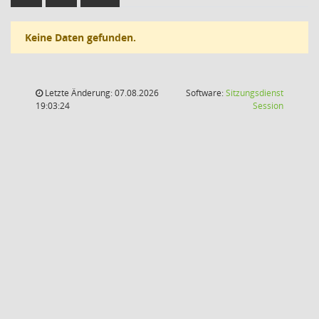
Keine Daten gefunden.
Letzte Änderung: 07.08.2026
Software:
Sitzungsdienst
(Wird in
19:03:24
Session