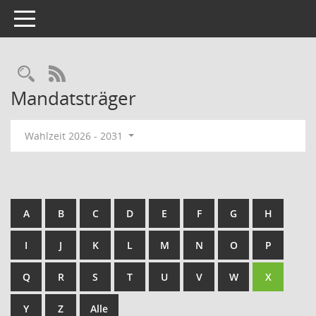
Toggle navigation
Rechercheauswahl
RSS-Feed
Mandatsträger
Wahlzeit 2026 - 2031
A
B
C
D
E
F
G
H
I
J
K
L
M
N
O
P
Q
R
S
T
U
V
W
X
Y
Z
Alle