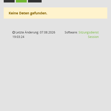
Keine Daten gefunden.
Letzte Änderung: 07.08.2026
Software:
Sitzungsdienst
(Wird in
19:03:24
Session