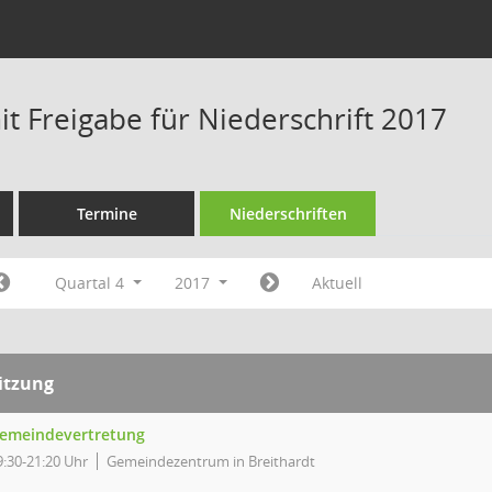
t Freigabe für Niederschrift 2017
Termine
Niederschriften
Quartal 4
2017
Aktuell
itzung
emeindevertretung
9:30-21:20 Uhr
Gemeindezentrum in Breithardt