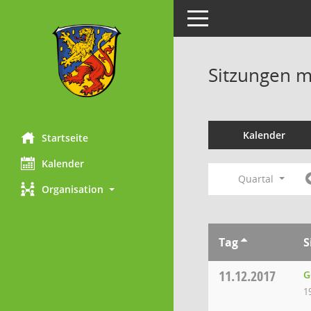
Toggle navigation
Sitzungen mi
Kalender
Startseite
Kalender
Quartal
Organisation
Tag
S
11.12.2017
G
1