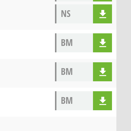
NS
BM
BM
BM