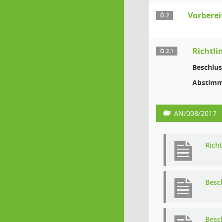
Vorberei
Ö 2
Richtli
Ö 2.1
Beschlus
Abstimm
AN/008/2017
Rich
Besc
Besc