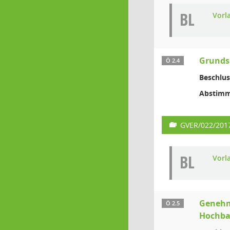
BL
Vorl
Grundsa
Ö 2.4
Beschlus
Abstimm
GVER/022/201
BL
Vorl
Genehm
Ö 2.5
Hochb