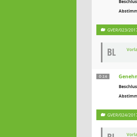
Beschlus
Abstimm
GVER/023/201
BL
Vorl
Genehm
Ö 2.6
Beschlus
Abstimm
GVER/024/201
Vorl