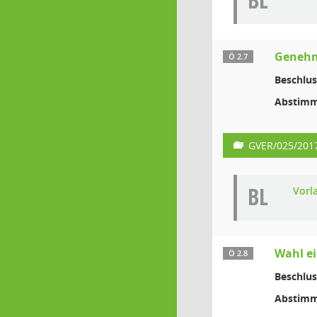
BL
Genehm
Ö 2.7
Beschlus
Abstimm
GVER/025/201
BL
Vorl
Wahl ei
Ö 2.8
Beschlus
Abstimm