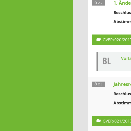
1. Änd
Ö 2.2
Beschlus
Abstimm
GVER/020/201
BL
Vorl
Jahres
Ö 2.3
Beschlus
Abstimm
GVER/021/201