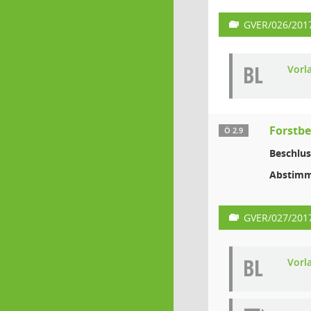
GVER/026/201
BL
Vorl
Forstb
Ö 2.9
Beschlus
Abstimm
GVER/027/201
BL
Vorl