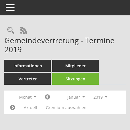
Toggle navigation
Rechercheauswahl
RSS-Feed
Gemeindevertretung - Termine
2019
Informationen
Mitglieder
Vertreter
Sitzungen
Monat
Januar
2019
Aktuell
Gremium auswählen