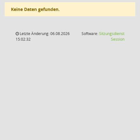
Keine Daten gefunden.
Letzte Änderung: 06.08.2026
Software:
Sitzungsdienst
(Wird in
15:02:32
Session