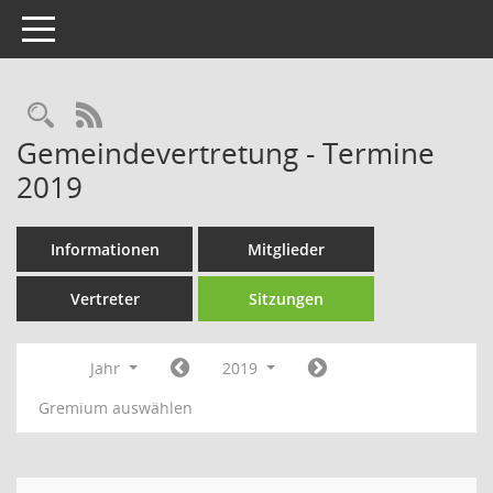
Toggle navigation
Rechercheauswahl
RSS-Feed
Gemeindevertretung - Termine
2019
Informationen
Mitglieder
Vertreter
Sitzungen
Jahr
2019
Gremium auswählen