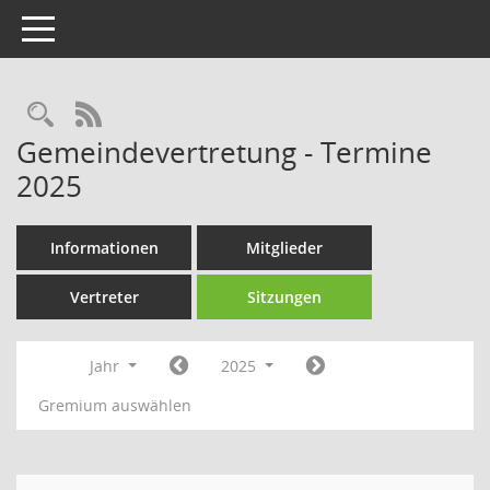
Toggle navigation
Rechercheauswahl
RSS-Feed
Gemeindevertretung - Termine
2025
Informationen
Mitglieder
Vertreter
Sitzungen
Jahr
2025
Gremium auswählen