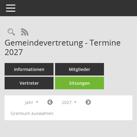
Toggle navigation
Rechercheauswahl
RSS-Feed
Gemeindevertretung - Termine
2027
Informationen
Mitglieder
Vertreter
Sitzungen
Jahr
2027
Gremium auswählen