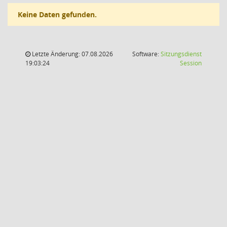
Keine Daten gefunden.
Letzte Änderung: 07.08.2026
Software:
Sitzungsdienst
(Wird in
19:03:24
Session