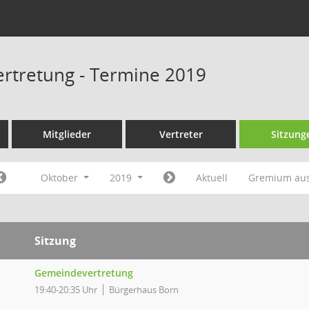
rtretung - Termine 2019
Mitglieder
Vertreter
Sitzung
Oktober
2019
Aktuell
Gremium au
Sitzung
Gemeindevertretung
19:40-20:35 Uhr
Bürgerhaus Born