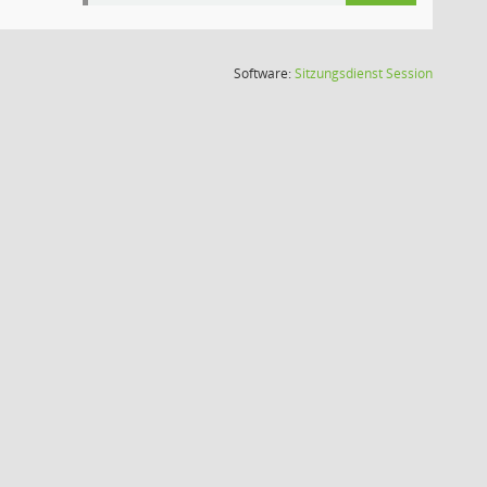
(Wird in
Software:
Sitzungsdienst
Session