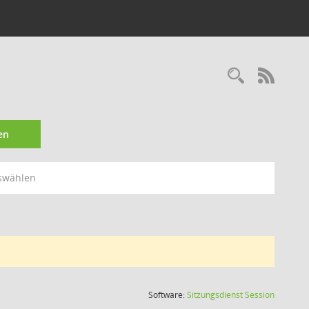
Recherc
RSS-
en
swählen
(Wird in
Software:
Sitzungsdienst
Session