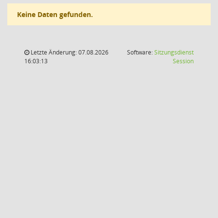
Keine Daten gefunden.
Letzte Änderung: 07.08.2026
Software:
Sitzungsdienst
(Wird in
16:03:13
Session