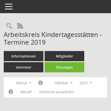
Toggle navigation
Rechercheauswahl
RSS-Feed
Arbeitskreis Kindertagesstätten -
Termine 2019
Informationen
Mitglieder
Vertreter
Sitzungen
Monat
Oktober
2019
Aktuell
Gremium auswählen