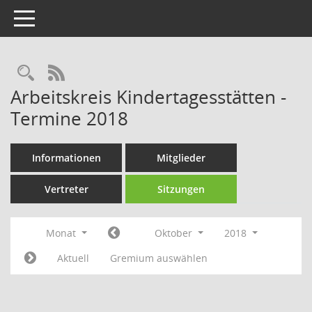
Toggle navigation
Rechercheauswahl
RSS-Feed
Arbeitskreis Kindertagesstätten -
Termine 2018
Informationen
Mitglieder
Vertreter
Sitzungen
Monat
Oktober
2018
Aktuell
Gremium auswählen