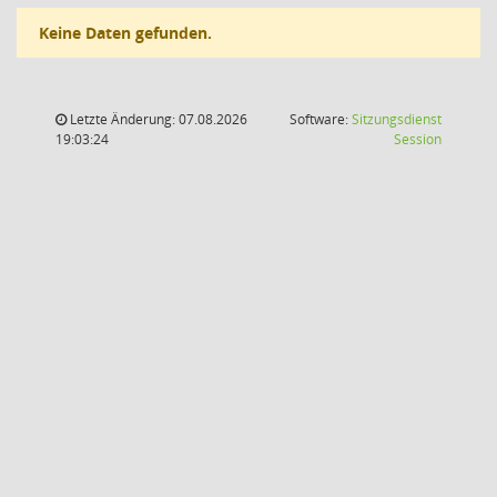
Keine Daten gefunden.
Letzte Änderung: 07.08.2026
Software:
Sitzungsdienst
(Wird in
19:03:24
Session