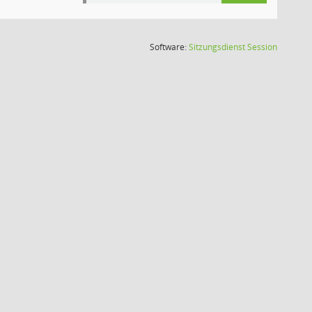
(Wird in
Software:
Sitzungsdienst
Session