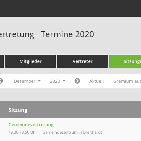
rtretung - Termine 2020
Mitglieder
Vertreter
Sitzung
Dezember
2020
Aktuell
Gremium au
Sitzung
Gemeindevertretung
19:30-19:50 Uhr
Gemeindezentrum in Breithardt