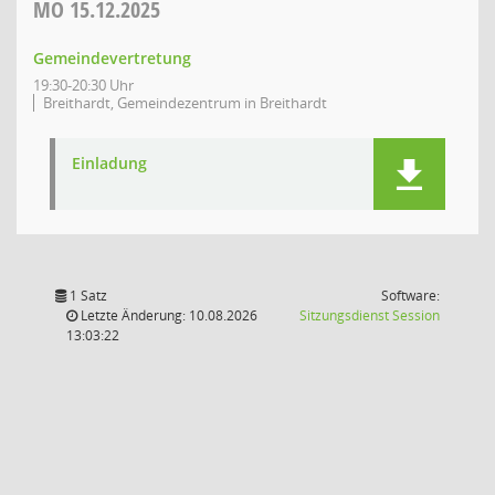
MO
15.12.2025
Gemeindevertretung
19:30-20:30 Uhr
Breithardt, Gemeindezentrum in Breithardt
Einladung
1 Satz
Software:
(Wird in
Letzte Änderung: 10.08.2026
Sitzungsdienst
Session
13:03:22