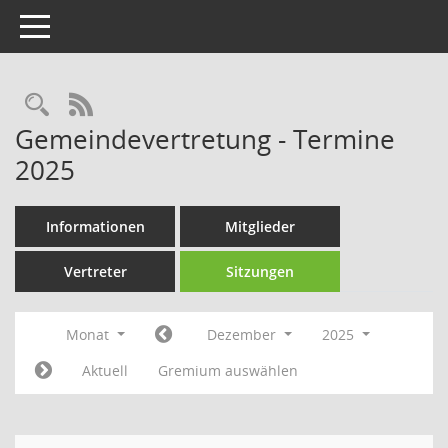
Toggle navigation
Rechercheauswahl
RSS-Feed
Gemeindevertretung - Termine
2025
Informationen
Mitglieder
Vertreter
Sitzungen
Monat
Dezember
2025
Aktuell
Gremium auswählen