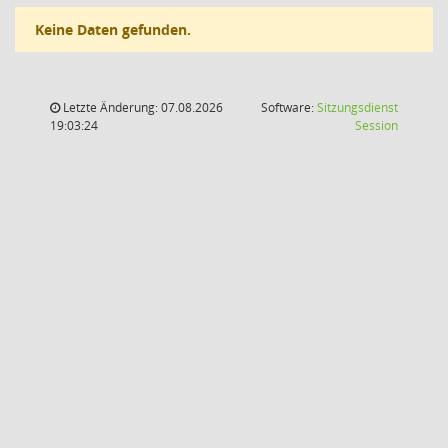
Keine Daten gefunden.
Letzte Änderung: 07.08.2026
Software:
Sitzungsdienst
(Wird in
19:03:24
Session