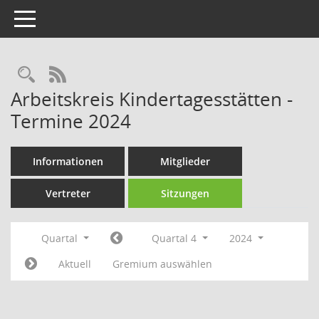
Toggle navigation
Rechercheauswahl
RSS-Feed
Arbeitskreis Kindertagesstätten -
Termine 2024
Informationen
Mitglieder
Vertreter
Sitzungen
Quartal
Quartal 4
2024
Aktuell
Gremium auswählen