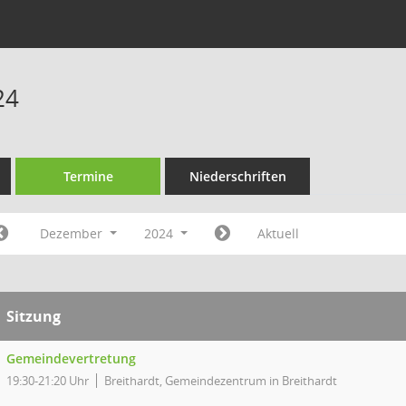
24
Termine
Niederschriften
Dezember
2024
Aktuell
Sitzung
Gemeindevertretung
19:30-21:20 Uhr
Breithardt, Gemeindezentrum in Breithardt