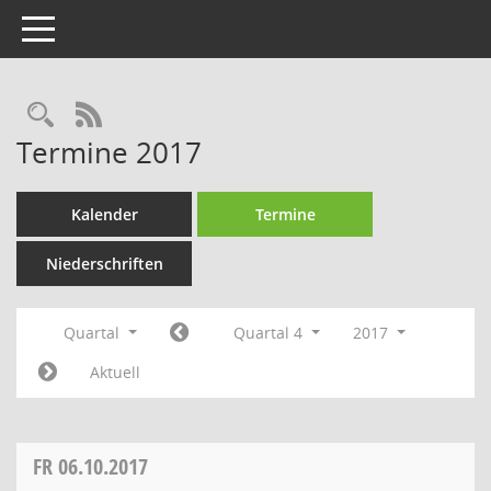
Toggle navigation
Rechercheauswahl
RSS-Feed
Termine 2017
Kalender
Termine
Niederschriften
Quartal
Quartal 4
2017
Aktuell
FR
06.10.2017