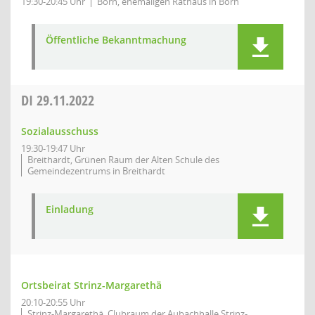
19:30-20:45 Uhr
Born, ehemaligen Rathaus in Born
Öffentliche Bekanntmachung
DI
29.11.2022
Sozialausschuss
19:30-19:47 Uhr
Breithardt, Grünen Raum der Alten Schule des
Gemeindezentrums in Breithardt
Einladung
Ortsbeirat Strinz-Margarethä
20:10-20:55 Uhr
Strinz-Margarethä, Clubraum der Aubachhalle Strinz-