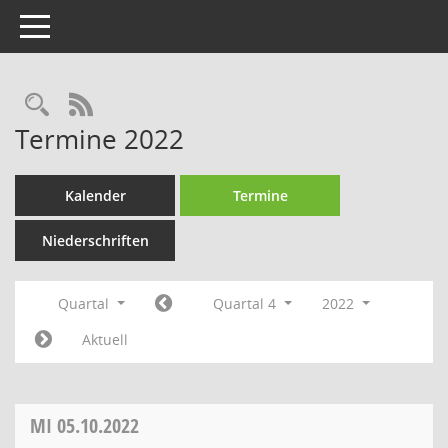
Toggle navigation
Rechercheauswahl
RSS-Feed
Termine 2022
Kalender
Termine
Niederschriften
Quartal
Quartal 4
2022
Aktuell
MI
05.10.2022