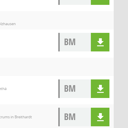
olzhausen
BM
BM
ethä
BM
rums in Breithardt