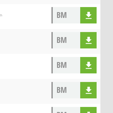
BM
th
BM
BM
BM