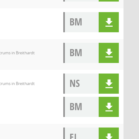
BM
BM
rums in Breithardt
NS
rums in Breithardt
BM
EI