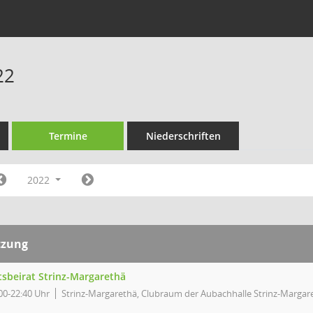
22
Termine
Niederschriften
2022
tzung
tsbeirat Strinz-Margarethä
00-22:40 Uhr
Strinz-Margarethä, Clubraum der Aubachhalle Strinz-Margar