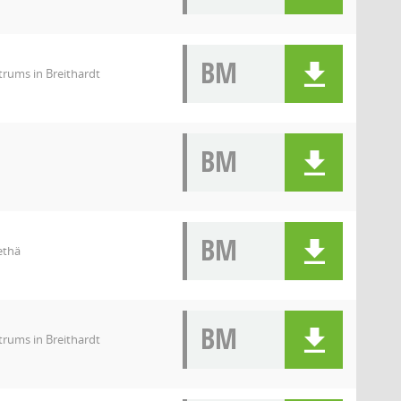
BM
rums in Breithardt
BM
BM
ethä
BM
rums in Breithardt