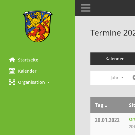
Toggle navigation
Termine 20
Kalender
Startseite
Kalender
Jahr
Organisation
Tag
Si
20.01.2022
Or
20: