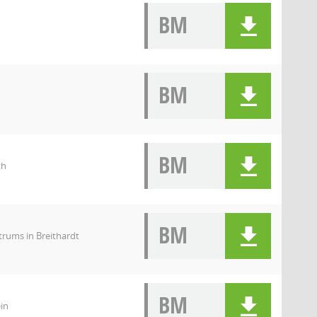
BM
BM
BM
th
BM
rums in Breithardt
BM
in