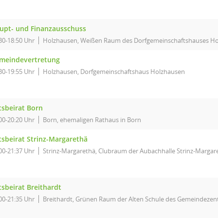
upt- und Finanzausschuss
30-18:50 Uhr
Holzhausen, Weißen Raum des Dorfgemeinschaftshauses H
meindevertretung
30-19:55 Uhr
Holzhausen, Dorfgemeinschaftshaus Holzhausen
tsbeirat Born
00-20:20 Uhr
Born, ehemaligen Rathaus in Born
tsbeirat Strinz-Margarethä
00-21:37 Uhr
Strinz-Margarethä, Clubraum der Aubachhalle Strinz-Margar
tsbeirat Breithardt
00-21:35 Uhr
Breithardt, Grünen Raum der Alten Schule des Gemeindezent