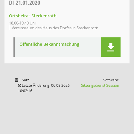
DI
21.01.2020
Ortsbeirat Steckenroth
18:00-19:40 Uhr
Vereinsraum des Haus des Dorfes in Steckenroth
Öffentliche Bekanntmachung
1 Satz
Software:
(Wird in
Letzte Änderung: 06.08.2026
Sitzungsdienst
Session
10:02:16