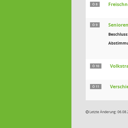
Freischn
Ö 8
Seniore
Ö 9
Beschluss
Abstimmu
Volkstr
Ö 10
Verschi
Ö 11
Letzte Änderung: 06.08.