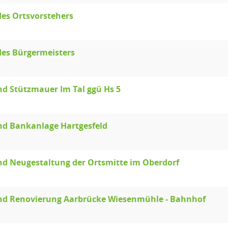
des Ortsvorstehers
des Bürgermeisters
d Stützmauer Im Tal ggü Hs 5
nd Bankanlage Hartgesfeld
d Neugestaltung der Ortsmitte im Oberdorf
nd Renovierung Aarbrücke Wiesenmühle - Bahnhof