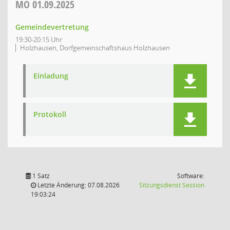
MO
01.09.2025
Gemeindevertretung
19:30-20:15 Uhr
Holzhausen, Dorfgemeinschaftshaus Holzhausen
Einladung
Protokoll
1 Satz
Software:
(Wird in
Letzte Änderung: 07.08.2026
Sitzungsdienst
Session
19:03:24