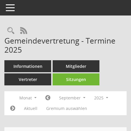
Toggle navigation
Rechercheauswahl
RSS-Feed
Gemeindevertretung - Termine
2025
Informationen
Mitglieder
Vertreter
Sitzungen
Monat
September
2025
Aktuell
Gremium auswählen