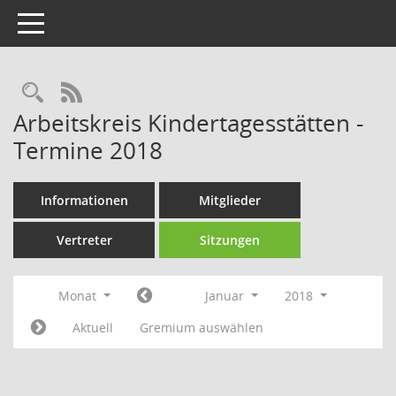
Toggle navigation
Rechercheauswahl
RSS-Feed
Arbeitskreis Kindertagesstätten -
Termine 2018
Informationen
Mitglieder
Vertreter
Sitzungen
Monat
Januar
2018
Aktuell
Gremium auswählen