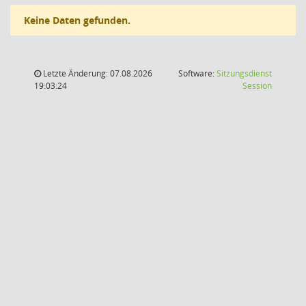
Keine Daten gefunden.
Letzte Änderung: 07.08.2026
Software:
Sitzungsdienst
(Wird in
19:03:24
Session